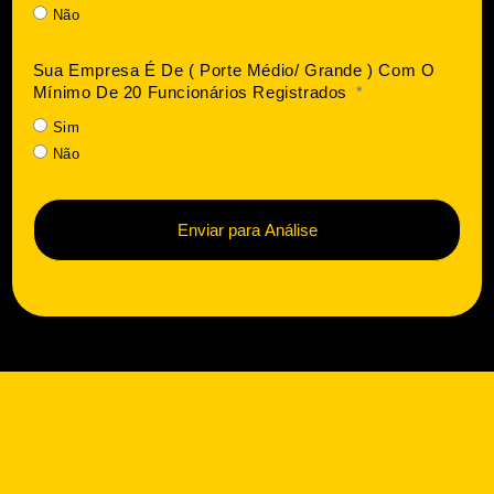
Não
Sua Empresa É De ( Porte Médio/ Grande ) Com O
Mínimo De 20 Funcionários Registrados
Sim
Não
Enviar para Análise